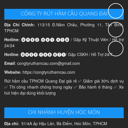
CÔNG TY RÚT HẦM CẦU QUANG ĐẠI
Địa Chỉ Chính:
113/15 Đ.Năm Châu, Phường 11, Tân Bình,
TPHCM
Hotline:
⓿❾❽❷.❹❻❶.❹❶⓿ / Gặp Kỹ Thuật Viên / Hỗ trợ
24/24
Hotline
: ⓿❾❸❾.❼❻❽.❽❼❶/ Gặp CSKH / Hỗ Trợ 24/7
Email
: congtyruthamcau.com@gmail.com
Website:
https://congtyruthamcau.com
Rút hầm cầu TPHCM Quang Đại giá rẻ ✅ Giảm giá 30% dịch vụ
✅ Thi công nhanh chóng trong ngày ✅ Bảo hành 6 tháng ✅ Xe
hút hiện đại đúng khối lượng
CHI NHÁNH HUYỆN HÓC MÔN
Địa chỉ:
51/4A ấp Hậu Lân, Bà Điểm, Hóc Môn, TPHCM