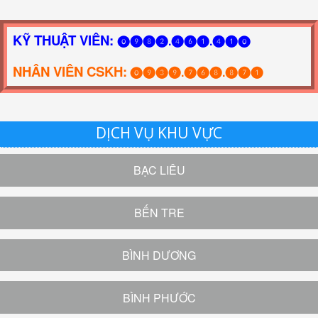
KỸ THUẬT VIÊN:
⓿❾❽❷.❹❻❶.❹❶⓿
NHÂN VIÊN CSKH:
⓿❾❸❾.❼❻❽.❽❼❶
DỊCH VỤ KHU VỰC
BẠC LIÊU
BẾN TRE
BÌNH DƯƠNG
BÌNH PHƯỚC