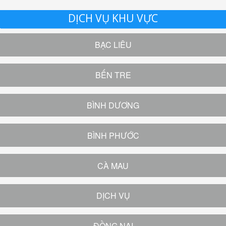
DỊCH VỤ KHU VỰC
BẠC LIÊU
BẾN TRE
BÌNH DƯƠNG
BÌNH PHƯỚC
CÀ MAU
DỊCH VỤ
ĐỒNG NAI