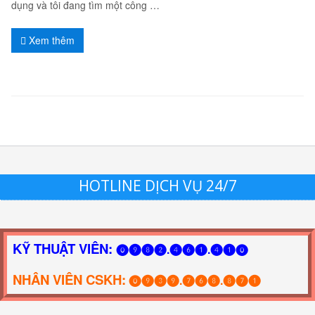
dụng và tôi đang tìm một công …
Xem thêm
HOTLINE DỊCH VỤ 24/7
KỸ THUẬT VIÊN:
⓿❾❽❷.❹❻❶.❹❶⓿
NHÂN VIÊN CSKH:
⓿❾❸❾.❼❻❽.❽❼❶