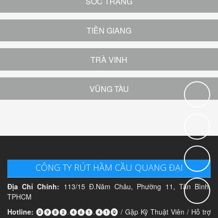
SÓC TRĂNG
TIỀN GIANG
TRÀ VINH
VŨNG TÀU
CÔNG TY RÚT HẦM CẦU QUANG ĐẠI
Địa Chỉ Chính:
113/15 Đ.Năm Châu, Phường 11, Tân Bình,
TPHCM
Hotline:
⓿❾❽❷.❹❻❶.❹❶⓿ / Gặp Kỹ Thuật Viên / Hỗ trợ