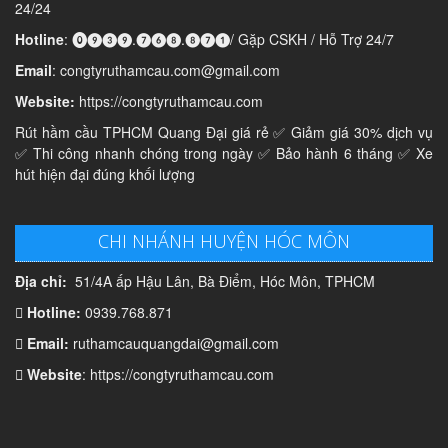
24/24
Hotline
: ⓿❾❸❾.❼❻❽.❽❼❶/ Gặp CSKH / Hỗ Trợ 24/7
Email
: congtyruthamcau.com@gmail.com
Website:
https://congtyruthamcau.com
Rút hầm cầu TPHCM Quang Đại giá rẻ ✅ Giảm giá 30% dịch vụ
✅ Thi công nhanh chóng trong ngày ✅ Bảo hành 6 tháng ✅ Xe
hút hiện đại đúng khối lượng
CHI NHÁNH HUYỆN HÓC MÔN
Địa chỉ:
51/4A ấp Hậu Lân, Bà Điểm, Hóc Môn, TPHCM
Hotline:
0939.768.871
Email:
ruthamcauquangdai@gmail.com
Website
: https://congtyruthamcau.com