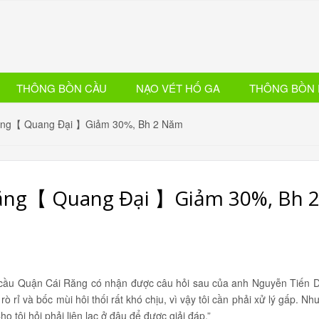
THÔNG BỒN CẦU
NẠO VÉT HỐ GA
THÔNG BỒN 
ăng【 Quang Đại 】Giảm 30%, Bh 2 Năm
ăng【 Quang Đại 】Giảm 30%, Bh 
 cầu Quận Cái Răng có nhận được câu hỏi sau của anh Nguyễn Tiến D
 rỉ và bốc mùi hôi thối rất khó chịu, vì vậy tôi cần phải xử lý gấp. N
o tôi hỏi phải liên lạc ở đâu để được giải đáp.”