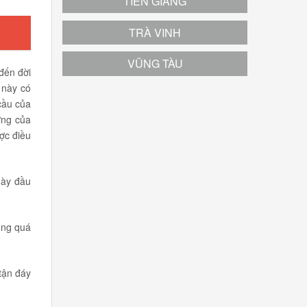
TIỀN GIANG
TRÀ VINH
VŨNG TÀU
đến đời
 này có
cầu của
ởng của
ợc điều
gày đầu
rong quá
tận đáy