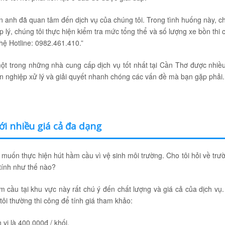
n anh đã quan tâm đến dịch vụ của chúng tôi. Trong tình huống này, ch
 lý, chúng tôi thực hiện kiểm tra mức tổng thể và số lượng xe bồn thi 
 hệ Hotline: 0982.461.410.”
ột trong những nhà cung cấp dịch vụ tốt nhất tại Cần Thơ được nhiề
ên nghiệp xử lý và giải quyết nhanh chóng các vấn đề mà bạn gặp phải.
i nhiều giá cả đa dạng
 muốn thực hiện hút hầm cầu vì vệ sinh môi trường. Cho tôi hỏi về trư
tính như thế nào?
m cầu tại khu vực này rất chú ý đến chất lượng và giá cả của dịch vụ.
 tôi thường thi công để tính giá tham khảo:
vị là 400.000đ / khối.