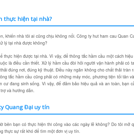
 thực hiện tại nhà?
ên, khiến nhà tôi ai cũng chịu không nổi. Công ty hut ham cau Quan C
 xử lý tại nhà được không?
hể thực hiện được tại nhà. Vì vậy, để thông tắc hầm cầu một cách hiệu
uộc là điều cần thiết. Xử lý hầm cầu đòi hỏi người vận hành phải có t
hải đúng nơi, đúng kỹ thuật. Điều này ngăn không cho chất thải tràn r
hông tắc hầm cầu cũng phải có những máy móc, phương tiện tối tân và
n cư đang sinh sống. Vì vậy, để đảm bảo hiệu quả và an toàn, bạn c
trợ và hướng dẫn.
y Quang Đại uy tín
ờ bên bạn có thực hiện thi công vào các ngày lễ không? Do tôi mở 
g thực sự rất khó để tìm một đơn vị uy tín.