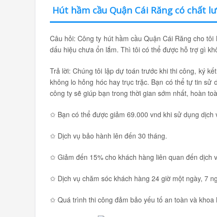
Hút hầm cầu Quận Cái Răng có chất l
Câu hỏi: Công ty hút hầm cầu Quận Cái Răng cho tôi h
dấu hiệu chưa ổn lắm. Thì tôi có thể được hỗ trợ gì k
Trả lời: Chúng tôi lập dự toán trước khi thi công, ký
không lo hỏng hóc hay trục trặc. Bạn có thể tự tin sử
công ty sẽ giúp bạn trong thời gian sớm nhất, hoàn to
✩ Bạn có thể được giảm 69.000 vnd khi sử dụng dịch v
✩ Dịch vụ bảo hành lên đến 30 tháng.
✩ Giảm đến 15% cho khách hàng liên quan đến dịch v
✩ Dịch vụ chăm sóc khách hàng 24 giờ một ngày, 7 ng
✩ Quá trình thi công đảm bảo yếu tố an toàn và khoa 