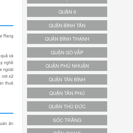
QUẬN 9
QUẬN BÌNH TÂN
ai Rang
QUẬN BÌNH THẠNH
QUẬN GÒ VẤP
 quả và
ay nghề
QUẬN PHÚ NHUẬN
a ngoài
 nơi xử
QUẬN TÂN BÌNH
ần thuê
QUẬN TÂN PHÚ
QUẬN THỦ ĐỨC
SÓC TRĂNG
quán ăn