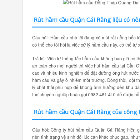
Rút hầm cầu Quận Cái Răng liệu có nên
Câu hỏi: Hầm cầu nhà tôi đang có mùi rất nồng bốc l
có thể cho tôi hỏi là việc xử lý hầm cầu này, có thể tự
Trả lời: Việc tự thông tắc hầm cầu không bao giờ có t
an toàn cho mọi người thì việc hút hầm cầu tại Cần Gi
cao và nhiều kinh nghiệm để đặt đường ống hút nước t
hầm cầu và gây ô nhiễm môi trường. Đồng thời, đội t
lý chất thải phù hợp để không ảnh hưởng đến khu dâ
thợ chuyên nghiệp hoặc gọi 0982.461.410 để được hỗ 
Rút hầm cầu Quận Cái Răng của công t
Câu hỏi: Công ty hút hầm cầu Quận Cái Răng hiện gi
nên tình trạng vệ sinh đôi lúc cần khắc phục gấp, nhưn