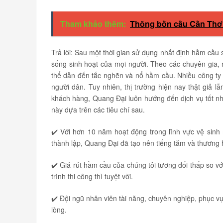
Tham khảo thêm:
Thông bồn cầu Cần Thơ tr
Trả lời: Sau một thời gian sử dụng nhất định hầm cầu 
sống sinh hoạt của mọi người. Theo các chuyên gia, 
thể dẫn đến tắc nghẽn và nổ hầm cầu. Nhiều công ty 
người dân. Tuy nhiên, thị trường hiện nay thật giả l
khách hàng, Quang Đại luôn hướng đến dịch vụ tốt nh
này dựa trên các tiêu chí sau.
✔️ Với hơn 10 năm hoạt động trong lĩnh vực vệ sinh
thành lập, Quang Đại đã tạo nên tiếng tăm và thương h
✔️ Giá rút hầm cầu của chúng tôi tương đối thấp so vớ
trình thi công thì tuyệt vời.
✔️ Đội ngũ nhân viên tài năng, chuyên nghiệp, phục vụ
lòng.