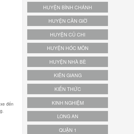
HUYỆN BÌNH CHÁNH
HUYỆN CẦN GIỜ
HUYỆN CỦ CHI
HUYỆN HÓC MÔN
HUYỆN NHÀ BÈ
KIÊN GIANG
KIẾN THỨC
KINH NGHIỆM
 xe đến
g.
LONG AN
QUẬN 1