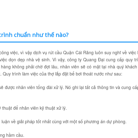
trình chuẩn như thế nào?
ông việc, vì vậy dịch vụ rút cầu Quận Cái Răng luôn suy nghĩ về việc 
việc dọn dẹp nhà vệ sinh. Vì vậy, công ty Quang Đại cung cấp quy tr
h hàng không phải chờ đợi lâu, nhân viên sẽ có mặt tại nhà quý khách
t. Quy trình làm việc của thợ lắp đặt bể bơi thoát nước như sau:
 được nhân viên tổng đài xử lý. Nó ghi lại tất cả thông tin và cung cấ
 thuật để nhân viên kỹ thuật xử lý.
o luận về giải pháp tốt nhất cùng với một số phương án dự phòng.
rạng hầm cầu.