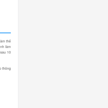
làm thế
ình làm
 sau 10
p thông