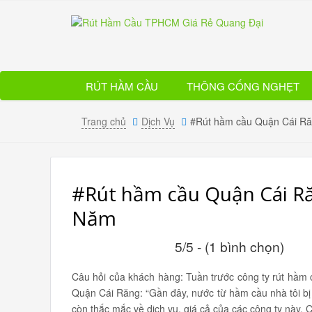
RÚT HẦM CẦU
THÔNG CỐNG NGHẸT
Trang chủ
Dịch Vụ
#Rút hầm cầu Quận Cái R
#Rút hầm cầu Quận Cái R
Năm
5/5 - (1 bình chọn)
Câu hỏi của khách hàng: Tuần trước công ty rút hầm
Quận Cái Răng: “Gần đây, nước từ hầm cầu nhà tôi bị rò
còn thắc mắc về dịch vụ, giá cả của các công ty này. Ch