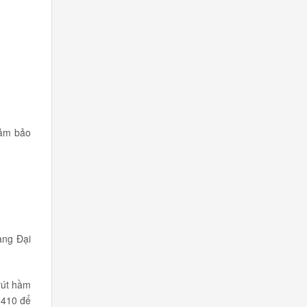
đảm bảo
ang Đại
rút hầm
.410 để