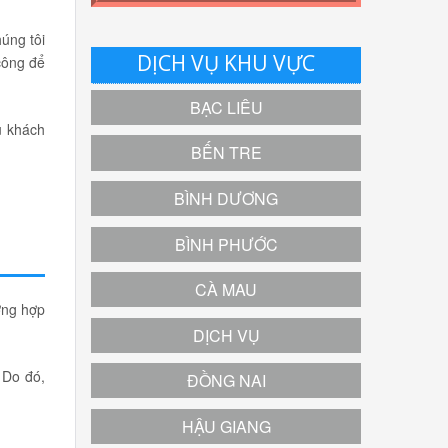
úng tôi
DỊCH VỤ KHU VỰC
công để
BẠC LIÊU
u khách
BẾN TRE
BÌNH DƯƠNG
BÌNH PHƯỚC
CÀ MAU
ờng hợp
DỊCH VỤ
 Do đó,
ĐỒNG NAI
HẬU GIANG