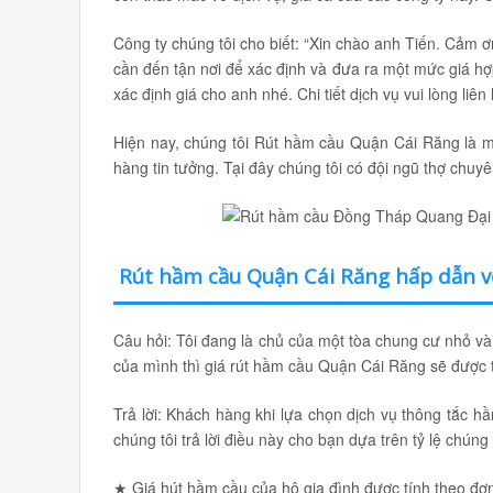
Công ty chúng tôi cho biết: “Xin chào anh Tiến. Cảm ơ
cần đến tận nơi để xác định và đưa ra một mức giá hợp
xác định giá cho anh nhé. Chi tiết dịch vụ vui lòng liên
Hiện nay, chúng tôi Rút hầm cầu Quận Cái Răng là m
hàng tin tưởng. Tại đây chúng tôi có đội ngũ thợ chuy
Rút hầm cầu Quận Cái Răng hấp dẫn vớ
Câu hỏi: Tôi đang là chủ của một tòa chung cư nhỏ và
của mình thì giá rút hầm cầu Quận Cái Răng sẽ được 
Trả lời: Khách hàng khi lựa chọn dịch vụ thông tắc hầ
chúng tôi trả lời điều này cho bạn dựa trên tỷ lệ chúng
★ Giá hút hầm cầu của hộ gia đình được tính theo đơn 