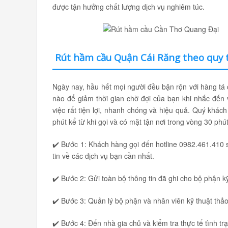
được tận hưởng chất lượng dịch vụ nghiêm túc.
Rút hầm cầu Quận Cái Răng theo quy 
Ngày nay, hầu hết mọi người đều bận rộn với hàng tá c
nào để giảm thời gian chờ đợi của bạn khi nhắc đến 
việc rất tiện lợi, nhanh chóng và hiệu quả. Quý khác
phút kể từ khi gọi và có mặt tận nơi trong vòng 30 phú
✔️ Bước 1: Khách hàng gọi đến hotline 0982.461.410 sẽ
tin về các dịch vụ bạn cần nhất.
✔️ Bước 2: Gửi toàn bộ thông tin đã ghi cho bộ phận kỹ
✔️ Bước 3: Quản lý bộ phận và nhân viên kỹ thuật thả
✔️ Bước 4: Đến nhà gia chủ và kiểm tra thực tế tình t