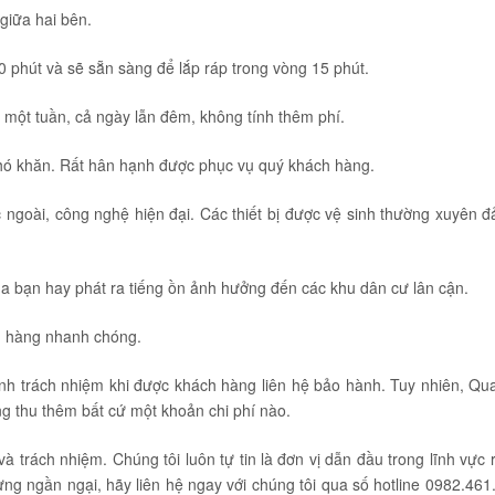
p giữa hai bên.
0 phút và sẽ sẵn sàng để lắp ráp trong vòng 15 phút.
 một tuần, cả ngày lẫn đêm, không tính thêm phí.
khó khăn. Rất hân hạnh được phục vụ quý khách hàng.
c ngoài, công nghệ hiện đại. Các thiết bị được vệ sinh thường xuyên 
a bạn hay phát ra tiếng ồn ảnh hưởng đến các khu dân cư lân cận.
ách hàng nhanh chóng.
ránh trách nhiệm khi được khách hàng liên hệ bảo hành. Tuy nhiên, Qu
g thu thêm bất cứ một khoản chi phí nào.
à trách nhiệm. Chúng tôi luôn tự tin là đơn vị dẫn đầu trong lĩnh vực 
ng ngần ngại, hãy liên hệ ngay với chúng tôi qua số hotline 0982.461