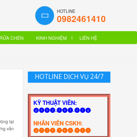
HOTLINE
0982461410
RỬA CHÉN
KINH NGHIỆM
LIÊN HỆ
HOTLINE DỊCH VỤ 24/7
2
KỸ THUẬT VIÊN:
⓿❾❽❷.❹❻❶.❹❶⓿
ũng tại
NHÂN VIÊN CSKH:
hưng vẫn
⓿❾❸❾.❼❻❽.❽❼❶