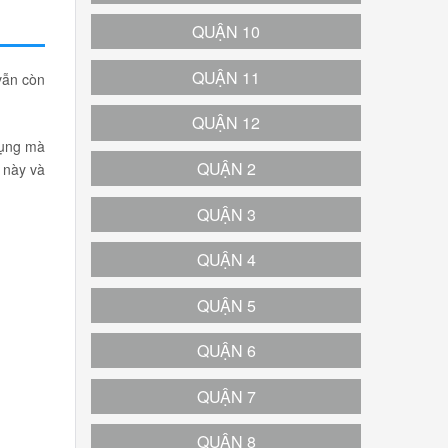
QUẬN 10
QUẬN 11
vẫn còn
QUẬN 12
dụng mà
QUẬN 2
 này và
QUẬN 3
QUẬN 4
QUẬN 5
QUẬN 6
QUẬN 7
QUẬN 8