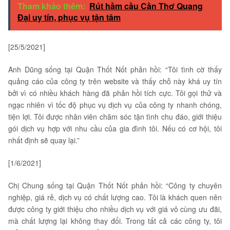
Tham khảo thêm:
Rút hầm cầu Cần Thơ Quang
Đại uy tín, phục vụ tận tâm
[25/5/2021]
Anh Dũng sống tại Quận Thốt Nốt phản hồi: “Tôi tình cờ thấy
quảng cáo của công ty trên website và thấy chỗ này khá uy tín
bởi vì có nhiều khách hàng đã phản hồi tích cực. Tôi gọi thử và
ngạc nhiên vì tốc độ phục vụ dịch vụ của công ty nhanh chóng,
tiện lợi. Tôi được nhân viên chăm sóc tận tình chu đáo, giới thiệu
gói dịch vụ hợp với nhu cầu của gia đình tôi. Nếu có cơ hội, tôi
nhất định sẽ quay lại.”
[1/6/2021]
Chị Chung sống tại Quận Thốt Nốt phản hồi: “Công ty chuyên
nghiệp, giá rẻ, dịch vụ có chất lượng cao. Tôi là khách quen nên
được công ty giới thiệu cho nhiều dịch vụ với giá vô cùng ưu đãi,
mà chất lượng lại không thay đổi. Trong tất cả các công ty, tôi