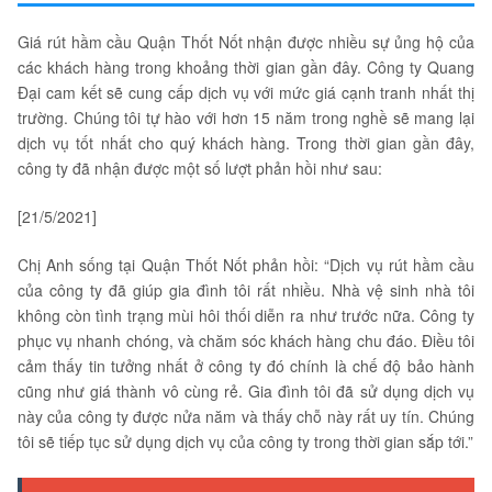
Giá rút hầm cầu Quận Thốt Nốt nhận được nhiều sự ủng hộ của
các khách hàng trong khoảng thời gian gần đây. Công ty Quang
Đại cam kết sẽ cung cấp dịch vụ với mức giá cạnh tranh nhất thị
trường. Chúng tôi tự hào với hơn 15 năm trong nghề sẽ mang lại
dịch vụ tốt nhất cho quý khách hàng. Trong thời gian gần đây,
công ty đã nhận được một số lượt phản hồi như sau:
[21/5/2021]
Chị Anh sống tại Quận Thốt Nốt phản hồi: “Dịch vụ rút hầm cầu
của công ty đã giúp gia đình tôi rất nhiều. Nhà vệ sinh nhà tôi
không còn tình trạng mùi hôi thối diễn ra như trước nữa. Công ty
phục vụ nhanh chóng, và chăm sóc khách hàng chu đáo. Điều tôi
cảm thấy tin tưởng nhất ở công ty đó chính là chế độ bảo hành
cũng như giá thành vô cùng rẻ. Gia đình tôi đã sử dụng dịch vụ
này của công ty được nửa năm và thấy chỗ này rất uy tín. Chúng
tôi sẽ tiếp tục sử dụng dịch vụ của công ty trong thời gian sắp tới.”