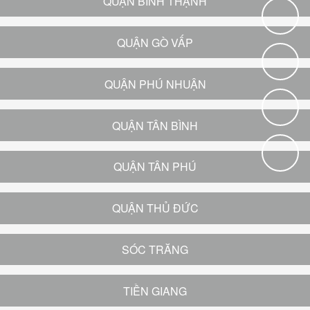
QUẬN BÌNH THẠNH
QUẬN GÒ VẤP
QUẬN PHÚ NHUẬN
QUẬN TÂN BÌNH
QUẬN TÂN PHÚ
QUẬN THỦ ĐỨC
SÓC TRĂNG
TIỀN GIANG