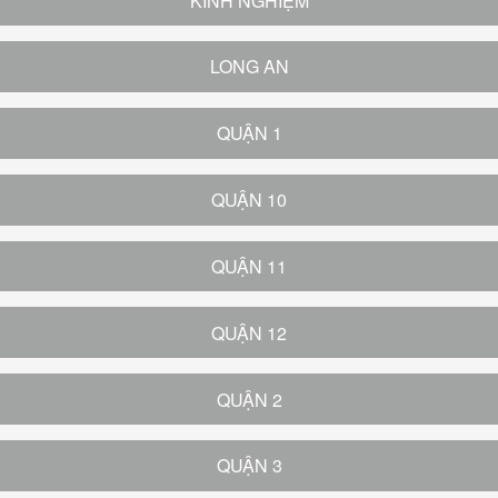
KINH NGHIỆM
LONG AN
QUẬN 1
QUẬN 10
QUẬN 11
QUẬN 12
QUẬN 2
QUẬN 3