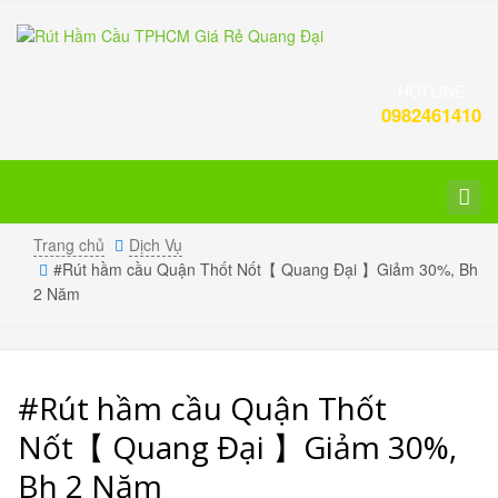
HOTLINE
0982461410
Toggl
navig
Trang chủ
Dịch Vụ
#Rút hầm cầu Quận Thốt Nốt【 Quang Đại 】Giảm 30%, Bh
2 Năm
#Rút hầm cầu Quận Thốt
Nốt【 Quang Đại 】Giảm 30%,
Bh 2 Năm