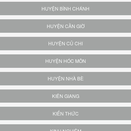
HUYỆN BÌNH CHÁNH
HUYỆN CẦN GIỜ
HUYỆN CỦ CHI
HUYỆN HÓC MÔN
HUYỆN NHÀ BÈ
KIÊN GIANG
KIẾN THỨC