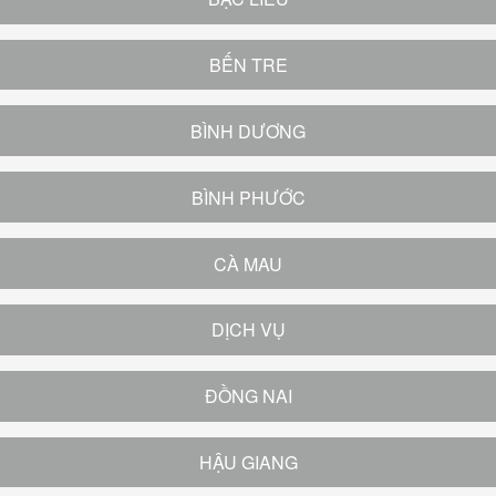
BẾN TRE
BÌNH DƯƠNG
BÌNH PHƯỚC
CÀ MAU
DỊCH VỤ
ĐỒNG NAI
HẬU GIANG