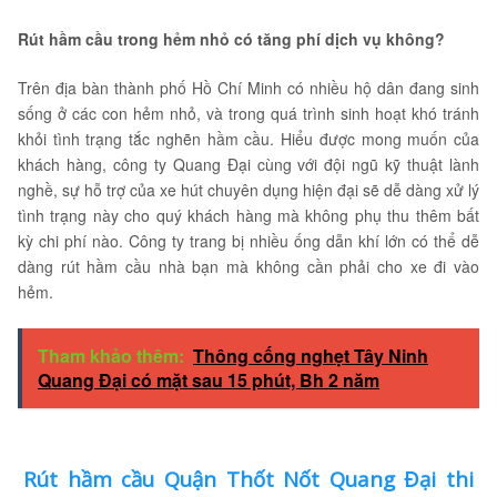
Rút hầm cầu trong hẻm nhỏ có tăng phí dịch vụ không?
Trên địa bàn thành phố Hồ Chí Minh có nhiều hộ dân đang sinh
sống ở các con hẻm nhỏ, và trong quá trình sinh hoạt khó tránh
khỏi tình trạng tắc nghẽn hầm cầu. Hiểu được mong muốn của
khách hàng, công ty Quang Đại cùng với đội ngũ kỹ thuật lành
nghề, sự hỗ trợ của xe hút chuyên dụng hiện đại sẽ dễ dàng xử lý
tình trạng này cho quý khách hàng mà không phụ thu thêm bất
kỳ chi phí nào. Công ty trang bị nhiều ống dẫn khí lớn có thể dễ
dàng rút hầm cầu nhà bạn mà không cần phải cho xe đi vào
hẻm.
Tham khảo thêm:
Thông cống nghẹt Tây Ninh
Quang Đại có mặt sau 15 phút, Bh 2 năm
Rút hầm cầu Quận Thốt Nốt Quang Đại thi