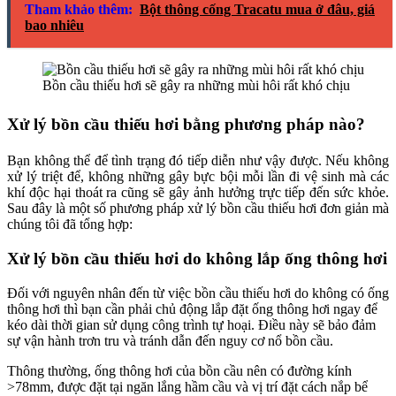
Tham khảo thêm:
Bột thông cống Tracatu mua ở đâu, giá
bao nhiêu
Bồn cầu thiếu hơi sẽ gây ra những mùi hôi rất khó chịu
Xử lý bồn cầu thiếu hơi bằng phương pháp nào?
Bạn không thể để tình trạng đó tiếp diễn như vậy được. Nếu không
xử lý triệt để, không những gây bực bội mỗi lần đi vệ sinh mà các
khí độc hại thoát ra cũng sẽ gây ảnh hưởng trực tiếp đến sức khỏe.
Sau đây là một số phương pháp xử lý bồn cầu thiếu hơi đơn giản mà
chúng tôi đã tổng hợp:
Xử lý bồn cầu thiếu hơi do không lắp ống thông hơi
Đối với nguyên nhân đến từ việc bồn cầu thiếu hơi do không có ống
thông hơi thì bạn cần phải chủ động lắp đặt ống thông hơi ngay để
kéo dài thời gian sử dụng công trình tự hoại. Điều này sẽ bảo đảm
sự vận hành trơn tru và tránh dẫn đến nguy cơ nổ bồn cầu.
Thông thường, ống thông hơi của bồn cầu nên có đường kính
>78mm, được đặt tại ngăn lắng hầm cầu và vị trí đặt cách nắp bể