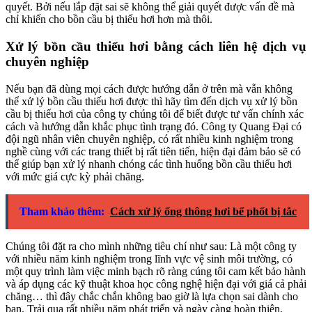
quyết. Bởi nếu lắp đặt sai sẽ không thể giải quyết được vấn đề mà
chỉ khiến cho bồn cầu bị thiếu hơi hơn mà thôi.
Xử lý bồn cầu thiếu hơi bằng cách liên hệ dịch vụ
chuyên nghiệp
Nếu bạn đã dùng mọi cách được hướng dẫn ở trên mà vẫn không
thể xử lý bồn cầu thiếu hơi được thì hãy tìm đến dịch vụ xử lý bồn
cầu bị thiếu hơi của công ty chúng tôi để biết được tư vấn chính xác
cách và hướng dẫn khắc phục tình trạng đó. Công ty Quang Đại có
đội ngũ nhân viên chuyên nghiệp, có rất nhiều kinh nghiệm trong
nghề cùng với các trang thiết bị rất tiên tiến, hiện đại đảm bảo sẽ có
thể giúp bạn xử lý nhanh chóng các tình huống bồn cầu thiếu hơi
với mức giá cực kỳ phải chăng.
Tham khảo thêm:
Cách xử lý ống thông hơi bể phốt bị tắc
Chúng tôi đặt ra cho mình những tiêu chí như sau: Là một công ty
với nhiều năm kinh nghiệm trong lĩnh vực vệ sinh môi trường, có
một quy trình làm việc minh bạch rõ ràng cúng tôi cam kết bảo hành
và áp dụng các kỹ thuật khoa học công nghệ hiện đại với giá cả phải
chăng… thì đây chắc chắn không bao giờ là lựa chọn sai dành cho
bạn. Trải qua rất nhiều năm phát triển và ngày càng hoàn thiện,