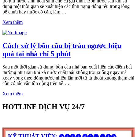
trò giữ nước sinh hoạt sinh cho cả gia đình. Bồn nước sau khi sử
dụng một thời gian sẽ xuất hiện các tình trạng đóng rêu trong lòng
bể chứa hay nước có cặn, làm …
Xem thêm
Cách xử lý bồn cầu bị trào ngược hiệu
quả tại nhà chỉ 5 phút
Sau một thời gian sử dụng, bồn cầu nhà bạn xuất hiện các điểm bất
thường như sau khi xả nước chất thải không trôi xuống ngay mà
xoay vòng theo dòng nước nhiều lần mới từ từ thoát xuống thậm chí
còn có lúc vẫn tồn động trên bề …
Xem thêm
HOTLINE DỊCH VỤ 24/7
KỸ THUẬT VIÊN:
⓿❾❽❷.❹❻❶.❹❶⓿