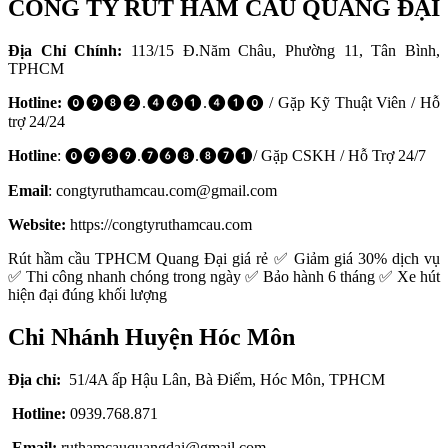
CÔNG TY RÚT HẦM CẦU QUANG ĐẠI
Địa Chỉ Chính:
113/15 Đ.Năm Châu, Phường 11, Tân Bình,
TPHCM
Hotline:
⓿❾❽❷.❹❻❶.❹❶⓿ / Gặp Kỹ Thuật Viên / Hỗ
trợ 24/24
Hotline
: ⓿❾❸❾.❼❻❽.❽❼❶/ Gặp CSKH / Hỗ Trợ 24/7
Email
: congtyruthamcau.com@gmail.com
Website:
https://congtyruthamcau.com
Rút hầm cầu TPHCM Quang Đại giá rẻ ✅ Giảm giá 30% dịch vụ
✅ Thi công nhanh chóng trong ngày ✅ Bảo hành 6 tháng ✅ Xe hút
hiện đại đúng khối lượng
Chi Nhánh Huyện Hóc Môn
Địa chỉ:
51/4A ấp Hậu Lân, Bà Điểm, Hóc Môn, TPHCM
Hotline:
0939.768.871
Email:
ruthamcauquangdai@gmail.com