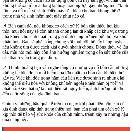
bạn sẽ không có cách nào sử dụng bồn cầu hay tắm gội vì chất thải
không thể xả trôi mà đọng lại hoặc trào ngược gây những mùi “kinh
tởm” và rất mất vệ sinh. Điều này sẽ khiến cho bạn không thể ở
trong nhà vệ sinh thêm một giây phút nào cả.
📌 Bên cạnh đó, nếu không có cách xử lý bồn cầu thiếu hơi kịp
thời, mùi hôi này sẽ còn nhanh chóng lan đi khắp các khu vực trong
nhà khiến cho sinh hoạt trong gia đình cũng trở nên bức bối và khó
khăn hơn. Bạn sẽ phải sống chung với mùi hôi thối ấy hàng ngày
nếu không tìm được cách giải quyết nhanh chóng. Đồng thời, về lâu
dài, mùi hôi thối này còn ảnh hưởng nghiêm trọng đến sức khỏe của
các thành viên trong gia đình.
📌 Thỉnh thoảng bạn vẫn nghe rằng có những vụ nổ bồn cầu nhưng
không hề biết đó là mối hiểm họa lớn nhất mà bồn cầu bị thiếu hơi
gây ra. Việc khí độc trong hầm cầu liên tục được sinh ra nhưng lại
không thể điều hòa với không khí bên ngoài khiến hầm bị “bí” và
phát nổ. Đây thật sự là một điều rất nguy hiểm, ảnh hưởng rất lớn
đến cuộc sống của gia đình bạn.
Chính vì những hậu quả kể trên mà ngay khi phát hiện bồn cầu của
gia đình đang gặp tình trạng thiếu hơi, bạn cần phải tìm cách xử lý
kịp thời để bảo vệ sức khỏe của chính mình, tránh xảy ra những hậu
quả đáng tiếc.