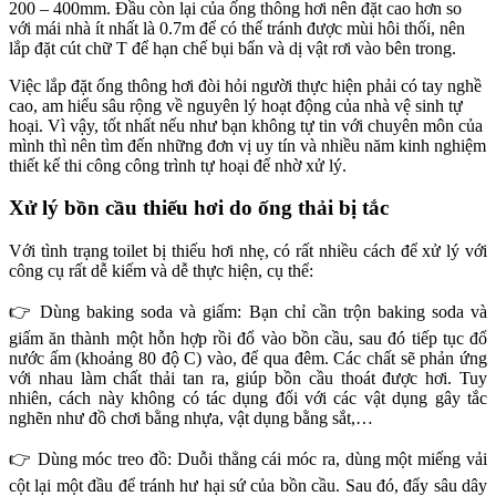
200 – 400mm. Đầu còn lại của ống thông hơi nên đặt cao hơn so
với mái nhà ít nhất là 0.7m để có thể tránh được mùi hôi thối, nên
lắp đặt cút chữ T để hạn chế bụi bẩn và dị vật rơi vào bên trong.
Việc lắp đặt ống thông hơi đòi hỏi người thực hiện phải có tay nghề
cao, am hiểu sâu rộng về nguyên lý hoạt động của nhà vệ sinh tự
hoại. Vì vậy, tốt nhất nếu như bạn không tự tin với chuyên môn của
mình thì nên tìm đến những đơn vị uy tín và nhiều năm kinh nghiệm
thiết kế thi công công trình tự hoại để nhờ xử lý.
Xử lý bồn cầu thiếu hơi do ống thải bị tắc
Với tình trạng toilet bị thiếu hơi nhẹ, có rất nhiều cách để xử lý với
công cụ rất dễ kiếm và dễ thực hiện, cụ thể:
👉 Dùng baking soda và giấm: Bạn chỉ cần trộn baking soda và
giấm ăn thành một hỗn hợp rồi đổ vào bồn cầu, sau đó tiếp tục đổ
nước ấm (khoảng 80 độ C) vào, để qua đêm. Các chất sẽ phản ứng
với nhau làm chất thải tan ra, giúp bồn cầu thoát được hơi. Tuy
nhiên, cách này không có tác dụng đối với các vật dụng gây tắc
nghẽn như đồ chơi bằng nhựa, vật dụng bằng sắt,…
👉 Dùng móc treo đồ: Duỗi thẳng cái móc ra, dùng một miếng vải
cột lại một đầu để tránh hư hại sứ của bồn cầu. Sau đó, đẩy sâu dây