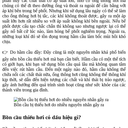
phân hủy các chất thải có áp suất lớn, nhờ có ống thông hơi mà
chúng có thể đi theo đường ống và thoát ra ngoài để cân bằng với
áp khí bên trong bể phốt. Nhưng khi sử dụng lâu ngày có thể sẽ làm
cho ống thông hơi bị tắc, các khí không thoát được, gây ra một áp
suất lớn hơn rất nhiều so với áp suất không khí bên ngoài. Nếu bể
phốt được cấu tạo chắc chắn thì không sao nhưng ngược lại có thể
gây nổ bất cứ lúc nào, làm hỏng bể phốt nghiêm trọng. Ngoài ra,
những loại khí đó sẽ tồn đọng trong hầm cầu làm bốc mùi hôi khó
chịu.
👉 Do hầm cầu đầy: Đây cũng là một nguyên nhân khá phổ biến
gây nên bồn cầu thiếu hơi mà bạn cần biết. Hầm cầu có một thể tích
có giới hạn, khi bạn sử dụng bồn cầu quá lâu mà không quan tâm
đến việc rút hầm cầu. Đến một ngày nào đó, hầm cầu không thể
chứa nổi các chất thải nữa, ống thông hơi cũng không thể thông khí
kịp thời, sẽ dẫn đến hiện tượng các chất và khí thải bị trào ngược,
gây ảnh hưởng đến quá trình sinh hoạt cũng như sức khỏe của các
thành viên trong gia đình.
Bồn cầu bị thiếu hơi do nhiều nguyên nhân gây ra
Bồn cầu thiếu hơi có dấu hiệu gì?