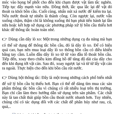
móc vào họng bể phốt cho đến khi chạm được vật làm tắc nghẽn.
Tiếp tục đẩy mạnh vào nữa. Đồng thời, lắc qua lắc lại để vật đó
thoát ra khỏi bồn cầu. Cuối cùng, nhấn nút xả nước để kiểm tra lại.
Nếu nước thoát tự nhiên là thành công. Còn ngược lại, nước vẫn
xuống chậm, thậm chí là không xuống thì bạn phải tiến hành lại lần
nữa hoặc kết hợp sử dụng các phương pháp xử lý bồn cầu thiếu hơi
khác để thông tắc hoàn toàn nhé.
👉 Dùng cần dây lò xo: Một trong những dụng cụ đa năng mà bạn
có thể sử dụng để thông tắc bồn cầu, đó là dây lò xo. Để có hiệu
quả cao, bạn nên mua loại dây lò xo thông bồn cầu có điều khiển
bằng tay cầm. Luồn đầu dây lò xo từ từ vào đầu lỗ thoát bồn cầu.
Tiếp đến, xoay theo chiều kim đồng hồ để tăng độ dài của dây cho
đến khi đụng tới vật cản. Sau đó, xoay ngược lại và từ từ lấy vật cản
ra ngoài. Thực hiện cho đến khi bồn cầu rút nước.
👉 Dùng bột thông tắc: Đây là một trong những cách phổ biến nhất
để xử lý bồn cầu bị thiếu hơi. Bạn có thể dễ dàng tìm mua các sản
phẩm thông tắc bồn cầu vì chúng có rất nhiều loại trên thị trường.
Bạn chỉ cần làm theo hướng dẫn sử dụng trên sản phẩm. Các chất
này là tan chất thải giúp bồn cầu thoát nước nhanh hơn. Tuy nhiên,
chúng chỉ có tác dụng đối với các chất dễ phân hủy như rau, củ,
quả,..