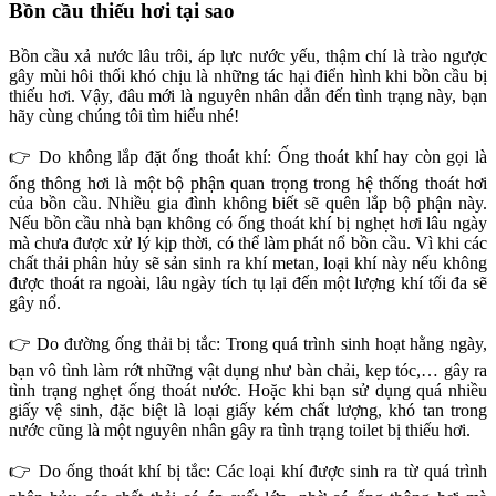
Bồn cầu thiếu hơi tại sao
Bồn cầu xả nước lâu trôi, áp lực nước yếu, thậm chí là trào ngược
gây mùi hôi thối khó chịu là những tác hại điển hình khi bồn cầu bị
thiếu hơi. Vậy, đâu mới là nguyên nhân dẫn đến tình trạng này, bạn
hãy cùng chúng tôi tìm hiểu nhé!
👉 Do không lắp đặt ống thoát khí: Ống thoát khí hay còn gọi là
ống thông hơi là một bộ phận quan trọng trong hệ thống thoát hơi
của bồn cầu. Nhiều gia đình không biết sẽ quên lắp bộ phận này.
Nếu bồn cầu nhà bạn không có ống thoát khí bị nghẹt hơi lâu ngày
mà chưa được xử lý kịp thời, có thể làm phát nổ bồn cầu. Vì khi các
chất thải phân hủy sẽ sản sinh ra khí metan, loại khí này nếu không
được thoát ra ngoài, lâu ngày tích tụ lại đến một lượng khí tối đa sẽ
gây nổ.
👉 Do đường ống thải bị tắc: Trong quá trình sinh hoạt hằng ngày,
bạn vô tình làm rớt những vật dụng như bàn chải, kẹp tóc,… gây ra
tình trạng nghẹt ống thoát nước. Hoặc khi bạn sử dụng quá nhiều
giấy vệ sinh, đặc biệt là loại giấy kém chất lượng, khó tan trong
nước cũng là một nguyên nhân gây ra tình trạng toilet bị thiếu hơi.
👉 Do ống thoát khí bị tắc: Các loại khí được sinh ra từ quá trình