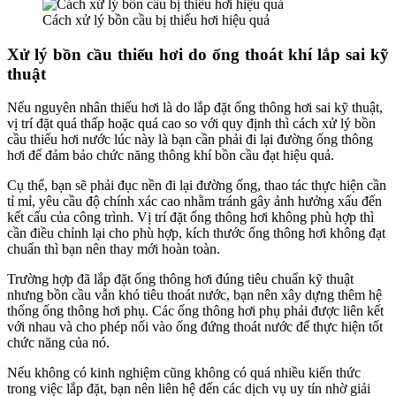
Cách xử lý bồn cầu bị thiếu hơi hiệu quả
Xử lý bồn cầu thiếu hơi do ống thoát khí lắp sai kỹ
thuật
Nếu nguyên nhân thiếu hơi là do lắp đặt ống thông hơi sai kỹ thuật,
vị trí đặt quá thấp hoặc quá cao so với quy định thì cách xử lý bồn
cầu thiếu hơi nước lúc này là bạn cần phải đi lại đường ống thông
hơi để đảm bảo chức năng thông khí bồn cầu đạt hiệu quả.
Cụ thể, bạn sẽ phải đục nền đi lại đường ống, thao tác thực hiện cần
tỉ mỉ, yêu cầu độ chính xác cao nhằm tránh gây ảnh hưởng xấu đến
kết cấu của công trình. Vị trí đặt ống thông hơi không phù hợp thì
cần điều chỉnh lại cho phù hợp, kích thước ống thông hơi không đạt
chuẩn thì bạn nên thay mới hoàn toàn.
Trường hợp đã lắp đặt ống thông hơi đúng tiêu chuẩn kỹ thuật
nhưng bồn cầu vẫn khó tiêu thoát nước, bạn nên xây dựng thêm hệ
thống ống thông hơi phụ. Các ống thông hơi phụ phải được liên kết
với nhau và cho phép nối vào ống đứng thoát nước để thực hiện tốt
chức năng của nó.
Nếu không có kinh nghiệm cũng không có quá nhiều kiến thức
trong việc lắp đặt, bạn nên liên hệ đến các dịch vụ uy tín nhờ giải