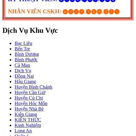
NHÂN VIÊN CSKH:
⓿❾❸❾.❼❻❽.❽❼❶
Dịch Vụ Khu Vực
Bạc Liêu
Bến Tre
Bình Dương
Bình Phước
Cà Mau
Dịch Vụ
Đồng Nai
Hậu Giang
Huyện Bình Chánh
Huyện Cần Giờ
Huyện Củ Chi
Huyện Hóc Môn
Huyện Nhà Bè
Kiên Giang
KIẾN THỨC
Kinh Nghiệm
Long An