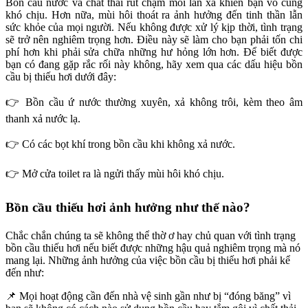
Bồn cầu nước và chất thải rút chậm mỗi lần xả khiến bạn vô cùng
khó chịu. Hơn nữa, mùi hôi thoát ra ảnh hưởng đến tinh thần lẫn
sức khỏe của mọi người. Nếu không được xử lý kịp thời, tình trạng
sẽ trở nên nghiêm trọng hơn. Điều này sẽ làm cho bạn phải tốn chi
phí hơn khi phải sửa chữa những hư hỏng lớn hơn. Để biết được
bạn có đang gặp rắc rối này không, hãy xem qua các dấu hiệu bồn
cầu bị thiếu hơi dưới đây:
👉 Bồn cầu ứ nước thường xuyên, xả không trôi, kèm theo âm
thanh xả nước lạ.
👉 Có các bọt khí trong bồn cầu khi không xả nước.
👉 Mở cửa toilet ra là ngửi thấy mùi hôi khó chịu.
Bồn cầu thiếu hơi ảnh hưởng như thế nào?
Chắc chắn chúng ta sẽ không thể thờ ơ hay chủ quan với tình trạng
bồn cầu thiếu hơi nếu biết được những hậu quả nghiêm trọng mà nó
mang lại. Những ảnh hưởng của việc bồn cầu bị thiếu hơi phải kể
đến như:
📌 Mọi hoạt động cần đến nhà vệ sinh gần như bị “đóng băng” vì