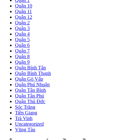
Quận 1
Quận 10
Quận 11
Quận 12
Quận 2
Quận 3
Quận 4
Quận 5
Quận 6
Quận 7
Quận 8
Quận 9
Quận Bình Tân
Quận Bình Thạnh
Quận Gò Vấp
Quận Phú Nhuận
Quận Tân Bình
Quận Tân Phú
Quận Thủ Đức
Sóc Trăng
Tiền Giang
Trà Vinh
Uncategorized
Vũng Tàu