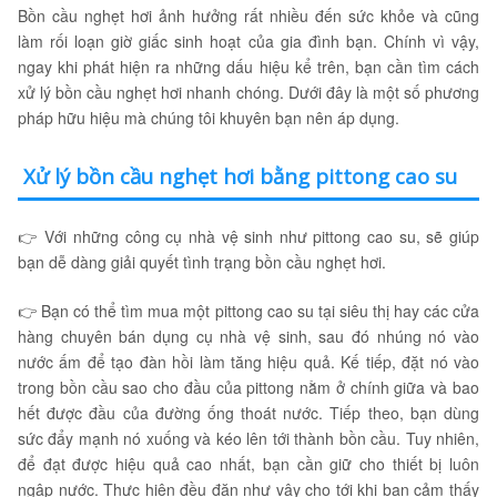
Bồn cầu nghẹt hơi ảnh hưởng rất nhiều đến sức khỏe và cũng
làm rối loạn giờ giấc sinh hoạt của gia đình bạn. Chính vì vậy,
ngay khi phát hiện ra những dấu hiệu kể trên, bạn cần tìm cách
xử lý bồn cầu nghẹt hơi nhanh chóng. Dưới đây là một số phương
pháp hữu hiệu mà chúng tôi khuyên bạn nên áp dụng.
Xử lý bồn cầu nghẹt hơi bằng pittong cao su
👉 Với những công cụ nhà vệ sinh như pittong cao su, sẽ giúp
bạn dễ dàng giải quyết tình trạng bồn cầu nghẹt hơi.
👉 Bạn có thể tìm mua một pittong cao su tại siêu thị hay các cửa
hàng chuyên bán dụng cụ nhà vệ sinh, sau đó nhúng nó vào
nước ấm để tạo đàn hồi làm tăng hiệu quả. Kế tiếp, đặt nó vào
trong bồn cầu sao cho đầu của pittong nằm ở chính giữa và bao
hết được đầu của đường ống thoát nước. Tiếp theo, bạn dùng
sức đẩy mạnh nó xuống và kéo lên tới thành bồn cầu. Tuy nhiên,
để đạt được hiệu quả cao nhất, bạn cần giữ cho thiết bị luôn
ngập nước. Thực hiện đều đặn như vậy cho tới khi bạn cảm thấy