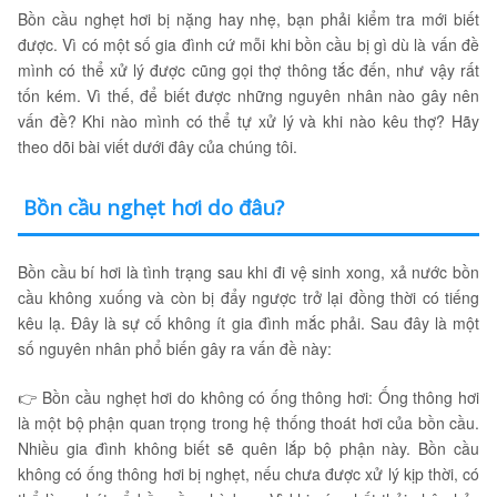
Bồn cầu nghẹt hơi bị nặng hay nhẹ, bạn phải kiểm tra mới biết
được. Vì có một số gia đình cứ mỗi khi bồn cầu bị gì dù là vấn đề
mình có thể xử lý được cũng gọi thợ thông tắc đến, như vậy rất
tốn kém. Vì thế, để biết được những nguyên nhân nào gây nên
vấn đề? Khi nào mình có thể tự xử lý và khi nào kêu thợ? Hãy
theo dõi bài viết dưới đây của chúng tôi.
Bồn cầu nghẹt hơi do đâu?
Bồn cầu bí hơi là tình trạng sau khi đi vệ sinh xong, xả nước bồn
cầu không xuống và còn bị đẩy ngược trở lại đồng thời có tiếng
kêu lạ. Đây là sự cố không ít gia đình mắc phải. Sau đây là một
số nguyên nhân phổ biến gây ra vấn đề này:
👉 Bồn cầu nghẹt hơi do không có ống thông hơi: Ống thông hơi
là một bộ phận quan trọng trong hệ thống thoát hơi của bồn cầu.
Nhiều gia đình không biết sẽ quên lắp bộ phận này. Bồn cầu
không có ống thông hơi bị nghẹt, nếu chưa được xử lý kịp thời, có