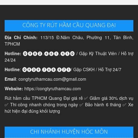
CÔNG TY RÚT HẦM CẦU QUANG ĐẠI
Địa Chỉ Chính:
113/15 Đ.Năm Châu, Phường 11, Tân Bình,
TPHCM
Hotline:
⓿❾❽❷.❹❻❶.❹❶⓿ / Gặp Kỹ Thuật Viên / Hỗ trợ
24/24
Hotline
: ⓿❾❸❾.❼❻❽.❽❼❶/ Gặp CSKH / Hỗ Trợ 24/7
Email
: congtyruthamcau.com@gmail.com
Website:
https://congtyruthamcau.com
Rút hầm cầu TPHCM Quang Đại giá rẻ ✅ Giảm giá 30% dịch vụ
✅ Thi công nhanh chóng trong ngày ✅ Bảo hành 6 tháng ✅ Xe
hút hiện đại đúng khối lượng
CHI NHÁNH HUYỆN HÓC MÔN