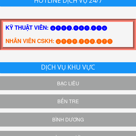
HOTLINE DỊCH VỤ 24/7
KỸ THUẬT VIÊN:
⓿❾❽❷.❹❻❶.❹❶⓿
NHÂN VIÊN CSKH:
⓿❾❸❾.❼❻❽.❽❼❶
DỊCH VỤ KHU VỰC
BẠC LIÊU
BẾN TRE
BÌNH DƯƠNG