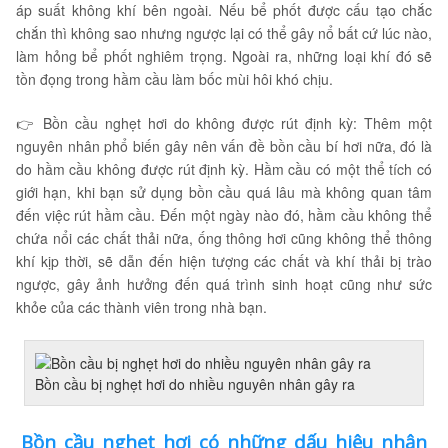
áp suất không khí bên ngoài. Nếu bể phốt được cấu tạo chắc
chắn thì không sao nhưng ngược lại có thể gây nổ bất cứ lúc nào,
làm hỏng bể phốt nghiêm trọng. Ngoài ra, những loại khí đó sẽ
tồn đọng trong hầm cầu làm bốc mùi hôi khó chịu.
👉 Bồn cầu nghẹt hơi do không được rút định kỳ: Thêm một
nguyên nhân phổ biến gây nên vấn đề bồn cầu bí hơi nữa, đó là
do hầm cầu không được rút định kỳ. Hầm cầu có một thể tích có
giới hạn, khi bạn sử dụng bồn cầu quá lâu mà không quan tâm
đến việc rút hầm cầu. Đến một ngày nào đó, hầm cầu không thể
chứa nổi các chất thải nữa, ống thông hơi cũng không thể thông
khí kịp thời, sẽ dẫn đến hiện tượng các chất và khí thải bị trào
ngược, gây ảnh hưởng đến quá trình sinh hoạt cũng như sức
khỏe của các thành viên trong nhà bạn.
Bồn cầu bị nghẹt hơi do nhiều nguyên nhân gây ra
Bồn cầu nghẹt hơi có những dấu hiệu nhận