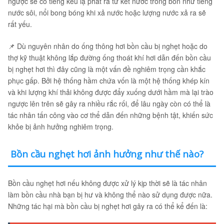
ngược sẽ có tiếng kêu lạ phát ra từ két nước trong bồn như tiếng
nước sôi, nổi bong bóng khi xả nước hoặc lượng nước xả ra sẽ
rất yếu.
📌 Dù nguyên nhân do ống thông hơi bồn cầu bị nghẹt hoặc do
thợ kỹ thuật không lắp đường ống thoát khí hơi dẫn đến bồn cầu
bị nghẹt hơi thì đây cũng là một vấn đề nghiêm trọng cần khắc
phục gấp. Bởi hệ thống hầm chứa vốn là một hệ thống khép kín
và khi lượng khí thải không được đẩy xuống dưới hầm mà lại trào
ngược lên trên sẽ gây ra nhiều rắc rối, để lâu ngày còn có thể là
tác nhân tấn công vào cơ thể dẫn đến những bệnh tật, khiến sức
khỏe bị ảnh hưởng nghiêm trọng.
Bồn cầu nghẹt hơi ảnh hưởng như thế nào?
Bồn cầu nghẹt hơi nếu không được xử lý kịp thời sẽ là tác nhân
làm bồn cầu nhà bạn bị hư và không thể nào sử dụng được nữa.
Những tác hại mà bồn cầu bị nghẹt hơi gây ra có thể kể đến là: