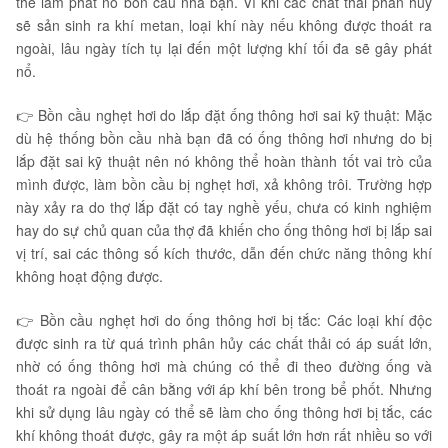
thể làm phát nổ bồn cầu nhà bạn. Vì khi các chất thải phân hủy
sẽ sản sinh ra khí metan, loại khí này nếu không được thoát ra
ngoài, lâu ngày tích tụ lại đến một lượng khí tối đa sẽ gây phát
nổ.
👉 Bồn cầu nghẹt hơi do lắp đặt ống thông hơi sai kỹ thuật: Mặc
dù hệ thống bồn cầu nhà bạn đã có ống thông hơi nhưng do bị
lắp đặt sai kỹ thuật nên nó không thể hoàn thành tốt vai trò của
mình được, làm bồn cầu bị nghẹt hơi, xả không trôi. Trường hợp
này xảy ra do thợ lắp đặt có tay nghề yếu, chưa có kinh nghiệm
hay do sự chủ quan của thợ đã khiến cho ống thông hơi bị lắp sai
vị trí, sai các thông số kích thước, dẫn đến chức năng thông khí
không hoạt động được.
👉 Bồn cầu nghẹt hơi do ống thông hơi bị tắc: Các loại khí độc
được sinh ra từ quá trình phân hủy các chất thải có áp suất lớn,
nhờ có ống thông hơi mà chúng có thể đi theo đường ống và
thoát ra ngoài để cân bằng với áp khí bên trong bể phốt. Nhưng
khi sử dụng lâu ngày có thể sẽ làm cho ống thông hơi bị tắc, các
khí không thoát được, gây ra một áp suất lớn hơn rất nhiều so với