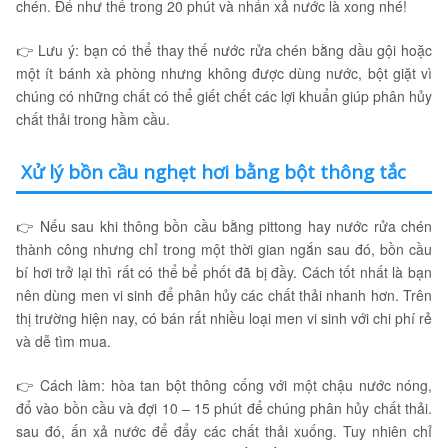
chén. Để như thế trong 20 phút và nhấn xả nước là xong nhé!
👉 Lưu ý: bạn có thể thay thế nước rửa chén bằng dầu gội hoặc
một ít bánh xà phòng nhưng không được dùng nước, bột giặt vì
chúng có những chất có thể giết chết các lợi khuẩn giúp phân hủy
chất thải trong hầm cầu.
Xử lý bồn cầu nghẹt hơi bằng bột thông tắc
👉 Nếu sau khi thông bồn cầu bằng pittong hay nước rửa chén
thành công nhưng chỉ trong một thời gian ngắn sau đó, bồn cầu
bí hơi trở lại thì rất có thể bể phốt đã bị đầy. Cách tốt nhất là bạn
nên dùng men vi sinh để phân hủy các chất thải nhanh hơn. Trên
thị trường hiện nay, có bán rất nhiều loại men vi sinh với chi phí rẻ
và dễ tìm mua.
👉 Cách làm: hòa tan bột thông cống với một chậu nước nóng,
đổ vào bồn cầu và đợi 10 – 15 phút để chúng phân hủy chất thải.
sau đó, ấn xả nước để đẩy các chất thải xuống. Tuy nhiên chỉ