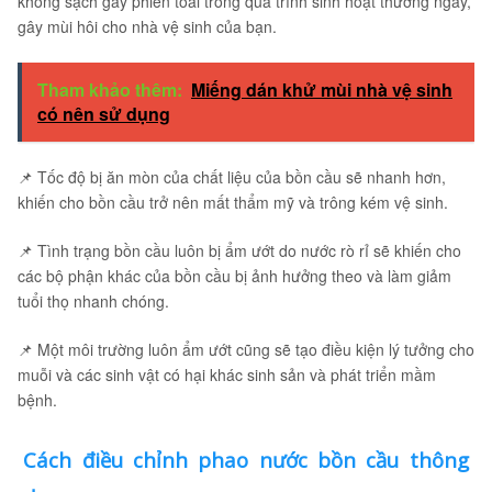
không sạch gây phiền toái trong quá trình sinh hoạt thường ngày,
gây mùi hôi cho nhà vệ sinh của bạn.
Tham khảo thêm:
Miếng dán khử mùi nhà vệ sinh
có nên sử dụng
📌 Tốc độ bị ăn mòn của chất liệu của bồn cầu sẽ nhanh hơn,
khiến cho bồn cầu trở nên mất thẩm mỹ và trông kém vệ sinh.
📌 Tình trạng bồn cầu luôn bị ẩm ướt do nước rò rỉ sẽ khiến cho
các bộ phận khác của bồn cầu bị ảnh hưởng theo và làm giảm
tuổi thọ nhanh chóng.
📌 Một môi trường luôn ẩm ướt cũng sẽ tạo điều kiện lý tưởng cho
muỗi và các sinh vật có hại khác sinh sản và phát triển mầm
bệnh.
Cách điều chỉnh phao nước bồn cầu thông