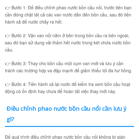
👉 Bước 1: Để điều chỉnh phao nước bồn cầu nổi, trước tiên bạn
cần đóng chặt tất cả các van nước dẫn đến bồn cầu, sau đó tiến
hành xả để nước chảy ra hết.
👉 Bước 2: Vặn van nổi nằm ở bên trong bồn cầu ra bên ngoài,
sau đó bạn sử dụng vải thấm hết nước trong két chứa nước bồn
cầu.
👉 Bước 3: Thay cho bồn cầu một cụm van mới và lưu ý cần
tránh các trường hợp va đập mạnh để giảm thiểu tối đa hư hỏng.
👉 Bước 4: Tiến hành xả lại nước để kiểm tra xem bồn cầu hoạt
động có ổn định hay chưa để hoàn tất việc thay mới này.
Điều chỉnh phao nước bồn cầu nổi cần lưu ý
gì?
Để quá trình điều chỉnh phao nước bồn cầu nổi không bị gián