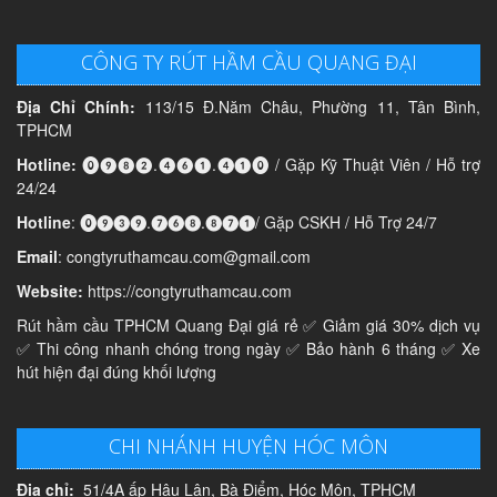
CÔNG TY RÚT HẦM CẦU QUANG ĐẠI
Địa Chỉ Chính:
113/15 Đ.Năm Châu, Phường 11, Tân Bình,
TPHCM
Hotline:
⓿❾❽❷.❹❻❶.❹❶⓿ / Gặp Kỹ Thuật Viên / Hỗ trợ
24/24
Hotline
: ⓿❾❸❾.❼❻❽.❽❼❶/ Gặp CSKH / Hỗ Trợ 24/7
Email
: congtyruthamcau.com@gmail.com
Website:
https://congtyruthamcau.com
Rút hầm cầu TPHCM Quang Đại giá rẻ ✅ Giảm giá 30% dịch vụ
✅ Thi công nhanh chóng trong ngày ✅ Bảo hành 6 tháng ✅ Xe
hút hiện đại đúng khối lượng
CHI NHÁNH HUYỆN HÓC MÔN
Địa chỉ:
51/4A ấp Hậu Lân, Bà Điểm, Hóc Môn, TPHCM