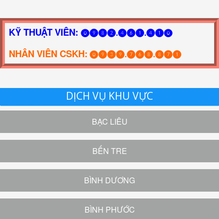
KỸ THUẬT VIÊN:
⓿❾❽❷.❹❻❶.❹❶⓿
NHÂN VIÊN CSKH:
⓿❾❸❾.❼❻❽.❽❼❶
DỊCH VỤ KHU VỰC
BẠC LIÊU
BẾN TRE
BÌNH DƯƠNG
BÌNH PHƯỚC