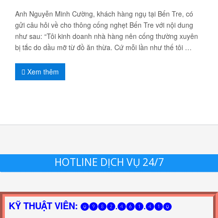
Anh Nguyễn Minh Cường, khách hàng ngụ tại Bến Tre, có
gửi câu hỏi về cho thông cống nghẹt Bến Tre với nội dung
như sau: “Tôi kinh doanh nhà hàng nên cống thường xuyên
bị tắc do dầu mỡ từ đồ ăn thừa. Cứ mỗi lần như thế tôi …
Xem thêm
HOTLINE DỊCH VỤ 24/7
KỸ THUẬT VIÊN:
⓿❾❽❷.❹❻❶.❹❶⓿