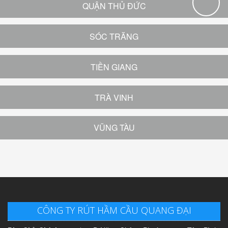
QUẬN THỦ ĐỨC
SÓC TRĂNG
TIỀN GIANG
TRÀ VINH
VŨNG TÀU
CÔNG TY RÚT HẦM CẦU QUANG ĐẠI