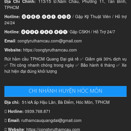
Địa Chỉ Chính:
113/15 Đ.Năm Châu, Phường 11, Tân Bình,
TPHCM
Hotline:
⓿❾❽❷.❹❻❶.❹❶⓿ / Gặp Kỹ Thuật Viên / Hỗ trợ
24/24
Hotline
: ⓿❾❸❾.❼❻❽.❽❼❶/ Gặp CSKH / Hỗ Trợ 24/7
Email
: congtyruthamcau.com@gmail.com
Website:
https://congtyruthamcau.com
Rút hầm cầu TPHCM Quang Đại giá rẻ ✅ Giảm giá 30% dịch vụ
✅ Thi công nhanh chóng trong ngày ✅ Bảo hành 6 tháng ✅ Xe
hút hiện đại đúng khối lượng
CHI NHÁNH HUYỆN HÓC MÔN
Địa chỉ:
51/4A ấp Hậu Lân, Bà Điểm, Hóc Môn, TPHCM
Hotline:
0939.768.871
Email:
ruthamcauquangdai@gmail.com
Website
: https://congtyruthamcau.com