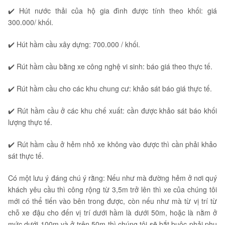
✔️ Hút nước thải của hộ gia đình được tính theo khối: giá
300.000/ khối.
✔️ Hút hầm cầu xây dựng: 700.000 / khối.
✔️ Rút hầm cầu bằng xe công nghệ vi sinh: báo giá theo thực tế.
✔️ Rút hầm cầu cho các khu chung cư: khảo sát báo giá thực tế.
✔️ Rút hầm cầu ở các khu chế xuất: cần được khảo sát báo khối
lượng thực tế.
✔️ Rút hầm cầu ở hẻm nhỏ xe không vào được thì cần phải khảo
sát thực tế.
Có một lưu ý đáng chú ý rằng: Nếu như mà đường hẻm ở nơi quý
khách yêu cầu thì công rộng từ 3,5m trở lên thì xe của chúng tôi
mới có thể tiến vào bên trong được, còn nếu như mà từ vị trí từ
chỗ xe đậu cho đến vị trí dưới hầm là dưới 50m, hoặc là nằm ở
mức dưới 100m và ở trên 50m thì chúng tôi sẽ bắt buộc phải phụ