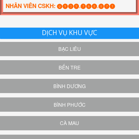
NHÂN VIÊN CSKH:
⓿❾❸❾.❼❻❽.❽❼❶
DỊCH VỤ KHU VỰC
BẠC LIÊU
BẾN TRE
BÌNH DƯƠNG
BÌNH PHƯỚC
CÀ MAU