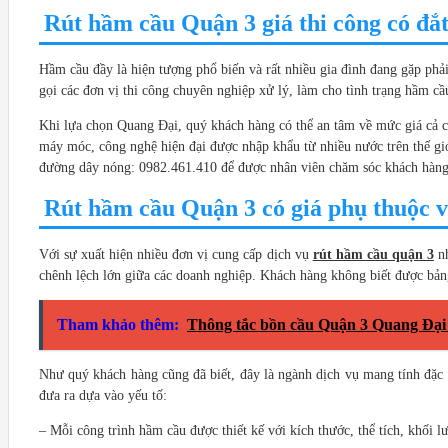
Rút hầm cầu Quận 3 giá thi công có đắ
Hầm cầu đầy là hiện tượng phổ biến và rất nhiều gia đình đang gặp ph
gọi các đơn vị thi công chuyên nghiệp xử lý, làm cho tình trạng hầm cầ
Khi lựa chọn Quang Đại, quý khách hàng có thể an tâm về mức giá cả củ
máy móc, công nghệ hiện đại được nhập khẩu từ nhiều nước trên thế giớ
đường dây nóng: 0982.461.410 để được nhân viên chăm sóc khách hàng 
Rút hầm cầu Quận 3 có giá phụ thuộc v
Với sự xuất hiện nhiều đơn vị cung cấp dịch vụ
rút hầm cầu quận 3
nh
chênh lệch lớn giữa các doanh nghiệp. Khách hàng không biết được bản
Tham khảo thêm:
Thông tắc bồn cầu Quận 3 Quang Đại
Như quý khách hàng cũng đã biết, đây là ngành dịch vụ mang tính đặc t
đưa ra dựa vào yếu tố:
– Mỗi công trình hầm cầu được thiết kế với kích thước, thể tích, khối