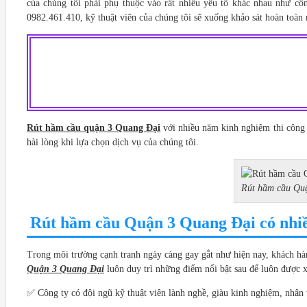
của chúng tôi phải phụ thuộc vào rất nhiều yếu tố khác nhau như cô
0982.461.410, kỹ thuật viên của chúng tôi sẽ xuống khảo sát hoàn toàn
Rút hầm cầu quận 3 Quang Đại
với nhiều năm kinh nghiệm thi công n
hài lòng khi lựa chọn dịch vụ của chúng tôi.
Rút hầm cầu Quậ
Rút hầm cầu Quận 3 Quang Đại có nhiề
Trong môi trường cạnh tranh ngày càng gay gắt như hiện nay, khách hàng
Quận 3 Quang Đại
luôn duy trì những điểm nổi bật sau để luôn được 
✅ Công ty có đội ngũ kỹ thuật viên lành nghề, giàu kinh nghiệm, nhân v