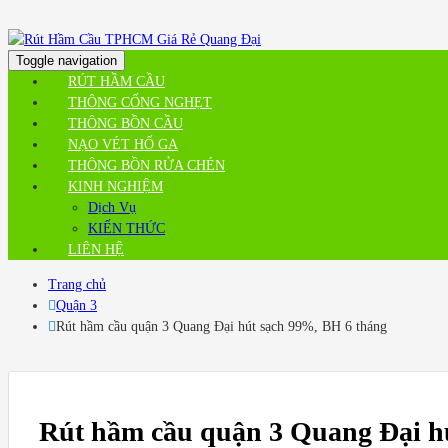
Toggle navigation
RÚT HẦM CẦU
THÔNG CỐNG NGHẸT
THÔNG BỒN CẦU
NẠO VÉT HỐ GA
THÔNG BỒN RỬA CHÉN
KINH NGHIỆM
Dịch Vụ
KIẾN THỨC
LIÊN HỆ
Trang chủ
Quận 3
Rút hầm cầu quận 3 Quang Đại hút sạch 99%, BH 6 tháng
Rút hầm cầu quận 3 Quang Đại h