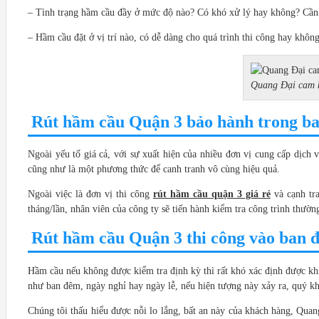
– Tình trạng hầm cầu đầy ở mức độ nào? Có khó xử lý hay không? Cần s
– Hầm cầu đặt ở vị trí nào, có dễ dàng cho quá trình thi công hay khôn
Quang Đại cam k
Rút hầm cầu Quận 3 bảo hành trong ba
Ngoài yếu tố giá cả, với sự xuất hiện của nhiều đơn vị cung cấp dịch 
cũng như là một phương thức để canh tranh vô cùng hiệu quả.
Ngoài việc là đơn vị thi công
rút hầm cầu quận 3 giá rẻ
và cạnh tra
tháng/lần, nhân viên của công ty sẽ tiến hành kiểm tra công trình thư
Rút hầm cầu Quận 3 thi công vào ban đê
Hầm cầu nếu không được kiểm tra định kỳ thì rất khó xác định được khi n
như ban đêm, ngày nghỉ hay ngày lễ, nếu hiện tượng này xảy ra, quý kh
Chúng tôi thấu hiểu được nỗi lo lắng, bất an này của khách hàng, Quan