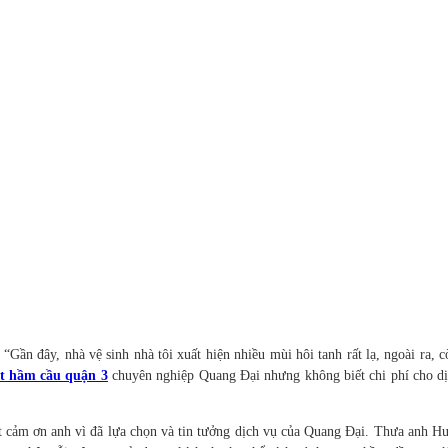
 đây, nhà vệ sinh nhà tôi xuất hiện nhiều mùi hôi tanh rất lạ, ngoài ra, còn
t hầm cầu quận 3
chuyên nghiệp Quang Đại nhưng không biết chi phí cho dịc
 cảm ơn anh vì đã lựa chọn và tin tưởng dịch vụ của Quang Đại. Thưa anh Huy