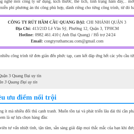
ng nghệ mỗi công ty sử dụng, kích thước, thể tích, tình trạng hầm đầy,.. m
 miễn phí phương án thi công phù hợp, dành riêng cho từng công trình, từ đó b
CÔNG TY RÚT HẦM CẦU QUANG ĐẠI:
CHI NHÁNH QUẬN 3
Địa Chỉ:
413/21D Lê Văn Sỹ, Phường 12, Quận 3, TPHCM
Hotline:
0982.461.410 ( Anh Đại Quang) / Hỗ trợ 24/24
Email:
congtyruthamcau.com@gmail.com
hiều công trình từ đơn giản đến phức tạp, cam kết đáp ứng hết các yêu cầu từ 
n 3 Quang Đại uy tín
u ưu điểm nổi trội
 ít mà nhiều đối thủ cạnh tranh. Muốn tồn tại và phát triển lâu dài thì cần p
xem là sự lựa chọn hàng đầu:
iên tư vấn nhiệt tình, tận tâm, sẵn sàng giải đáp mọi thắc mắc của bạn khi đượ