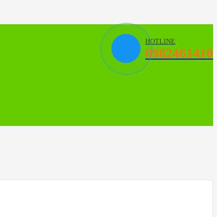
HOTLINE
0982461410