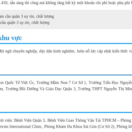
1.410, sẵn sàng thi công mà không tăng bất kỳ một khoản chi phí hoặc phụ phí 
cầu quận 3 uy tín, chất lượng
khu vực
ội ngũ chuyên nghiệp, dày dặn kinh nghiệm, luôn nỗ lực cập nhật kiến thức và 
Non Quốc Tế Việt Úc, Trường Mầm Non 7 Cơ Sở 1, Trường Tiểu Học Nguyễ
m, Trường Bồi Dưỡng Và Giáo Dục Quận 3, Trường THPT Nguyễn Thị Minh
 bệnh viện: Bệnh Viện Quận 3, Bệnh Viện Giao Thông Vận Tải TPHCM – Phòn
in International Clinic, Phòng Khám Đa Khoa Sài Gòn (Cơ Sở 2), Phòng kh