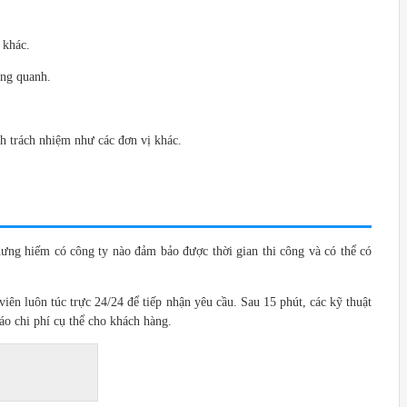
 khác.
ung quanh.
nh trách nhiệm như các đơn vị khác.
hưng hiếm có công ty nào đảm bảo được thời gian thi công và có thể có
viên luôn túc trực 24/24 để tiếp nhận yêu cầu. Sau 15 phút, các kỹ thuật
báo chi phí cụ thể cho khách hàng.