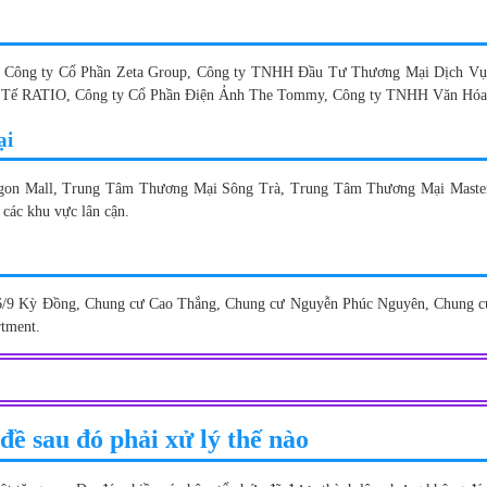
uận 3: Công ty Cổ Phần Zeta Group, Công ty TNHH Đầu Tư Thương Mại Dịc
 RATIO, Công ty Cổ Phần Điện Ảnh The Tommy, Công ty TNHH Văn Hóa
ại
Saigon Mall, Trung Tâm Thương Mại Sông Trà, Trung Tâm Thương Mại Master
 các khu vực lân cận.
 16/9 Kỳ Đồng, Chung cư Cao Thắng, Chung cư Nguyễn Phúc Nguyên, Chung c
rtment.
ề sau đó phải xử lý thế nào