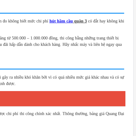
ắn đo không biết mức chi phí
hút hầm cầu
quận 3
có đắt hay không khi
ảng từ 500.000 – 1.000.000 đồng, thi công bằng những trang thiết bị
ưu đãi hấp dẫn dành cho khách hàng. Hãy nhấc máy và liên hệ ngay qua
i gây ra nhiều khó khăn bởi vì có quá nhiều mức giá khác nhau và có sự
ịnh được.
được chi phí thi công chính xác nhất. Thông thường, bảng giá Quang Đại