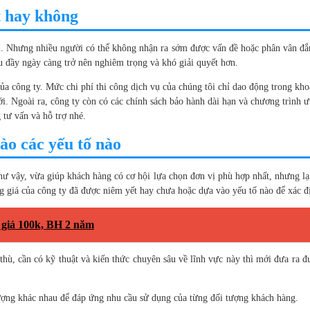
t hay không
ải. Nhưng nhiều người có thể không nhận ra sớm được vấn đề hoặc phân vân đ
u đầy ngày càng trở nên nghiêm trọng và khó giải quyết hơn.
a công ty. Mức chi phí thi công dịch vụ của chúng tôi chỉ dao động trong kho
i. Ngoài ra, công ty còn có các chính sách bảo hành dài hạn và chương trình 
tư vấn và hỗ trợ nhé.
ào các yếu tố nào
ư vậy, vừa giúp khách hàng có cơ hội lựa chọn đơn vị phù hợp nhất, nhưng lạ
g giá của công ty đã được niêm yết hay chưa hoặc dựa vào yếu tố nào để xác đ
 giá 100k, BH 2 năm
hù, cần có kỹ thuật và kiến thức chuyên sâu về lĩnh vực này thì mới đưa ra 
 lượng khác nhau để đáp ứng nhu cầu sử dụng của từng đối tượng khách hàng.