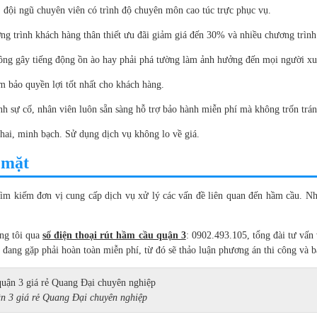
 đội ngũ chuyên viên có trình độ chuyên môn cao túc trực phục vụ.
g trình khách hàng thân thiết ưu đãi giảm giá đến 30% và nhiều chương trình
ông gây tiếng động ồn ào hay phải phá tường làm ảnh hưởng đến mọi người x
 bảo quyền lợi tốt nhất cho khách hàng.
nh sự cố, nhân viên luôn sẵn sàng hỗ trợ bảo hành miễn phí mà không trốn trá
hai, minh bạch. Sử dụng dịch vụ không lo về giá.
 mặt
 tìm kiếm đơn vị cung cấp dịch vụ xử lý các vấn đề liên quan đến hầm cầu. N
úng tôi qua
số điện thoại rút hầm cầu quận 3
: 0902.493.105, tổng đài tư vấn 
nh đang gặp phải hoàn toàn miễn phí, từ đó sẽ thảo luận phương án thi công và 
n 3 giá rẻ Quang Đại chuyên nghiệp