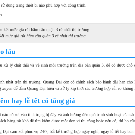
ử dụng trang thiết bị nào phù hợp với công trình.
g?
ết mức giá rút hầm cầu quận 3 rẻ nhất thị trường
o lâu
vụ xử lý chất thải và vệ sinh môi trường trên địa bàn quận 3, để có được ch
nh nhất trên thị trường, Quang Đại còn có chính sách bảo hành dài hạn cho
ờng xuyên để đảm Quang Đại hiện và xử lý kịp thời các trường hợp rủi ro khôn
m hay lễ tết có tăng giá
ào nó rơi vào tình trạng bị đầy và ảnh hưởng đến quá trình sinh hoạt của các 
ách hàng rất khó để tìm kiếm được một đơn vị thi công hoặc nếu có, thì họ cũ
g Đại cam kết phục vụ 24/7, bất kể trường hợp ngày nghỉ, ngày lễ tết hay ba