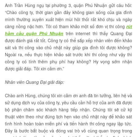
Anh Trần Hùng ngụ tại phường 3, quận Phú Nhuận gửi câu hỏi:
“Chào công ty, thời gian gần đây không gian sống của gia đình
mình thường xuyên xuất hiện mùi hôi thối rất khó chịu và ngày
càng nồng nặc hơn. Tôi có tham khảo một số đơn vị thi công
rút
hầm cầu quận Phú Nhuận
trên internet thì thấy Quang Đại
được đánh giá rất tốt. Công ty có thể sắp xếp nhân viên đến khảo
sát và thi công vào chủ nhật này giúp gia đình tôi được không?
Ngoài ra, nếu thực hiện khảo sát trước khi thi công như vậy thì
công ty có tính thêm phụ phí hay không? Hy vọng sớm nhận
được giải đáp. Tôi xin cảm ơn.”
Nhân viên Quang Đại giải đáp:
Chào anh Hùng, chúng tôi xin cảm ơn anh đã tin tưởng, liên hệ và
sử dụng dịch vụ của công ty, yêu cầu cần hỗ trợ của anh đã được
bộ phận chăm sóc khách hàng tiếp nhận. Chúng tôi sẽ cử kỹ
thuật viên theo như đúng lịch hẹn vào chủ nhật này để khảo sát
tình hình hoàn toàn miễn phí và tiến hành thi công ngay lập tức.
Đây là bước bắt buộc và đóng vai trò vô cùng quan trọng trong