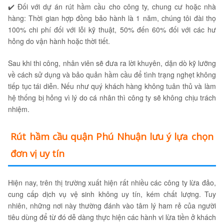
✔️ Đối với dự án rút hầm cầu cho công ty, chung cư hoặc nhà
hàng: Thời gian hợp đồng bảo hành là 1 năm, chúng tôi đài thọ
100% chi phí đối với lỗi kỹ thuật, 50% đến 60% đối với các hư
hỏng do vận hành hoặc thời tiết.
Sau khi thi công, nhân viên sẽ đưa ra lời khuyên, dặn dò kỹ lưỡng
về cách sử dụng và bảo quản hầm cầu để tình trạng nghẹt không
tiếp tục tái diễn. Nếu như quý khách hàng không tuân thủ và làm
hệ thống bị hỏng vì lý do cá nhân thì công ty sẽ không chịu trách
nhiệm.
Rút hầm cầu quận Phú Nhuận lưu ý lựa chọn
đơn vị uy tín
Hiện nay, trên thị trường xuất hiện rất nhiều các công ty lừa đảo,
cung cấp dịch vụ vệ sinh không uy tín, kém chất lượng. Tuy
nhiên, những nơi này thường đánh vào tâm lý ham rẻ của người
tiêu dùng để từ đó dễ dàng thực hiện các hành vi lừa tiền ở khách