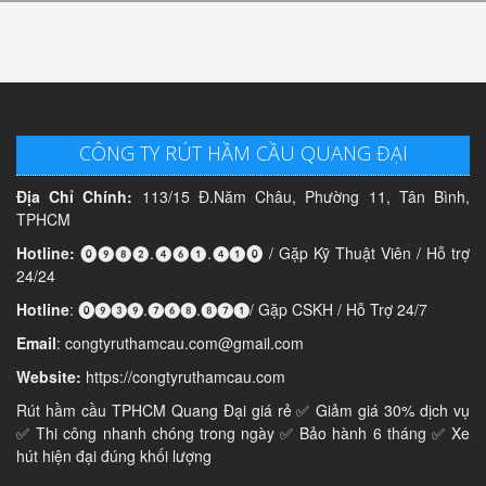
CÔNG TY RÚT HẦM CẦU QUANG ĐẠI
Địa Chỉ Chính:
113/15 Đ.Năm Châu, Phường 11, Tân Bình,
TPHCM
Hotline:
⓿❾❽❷.❹❻❶.❹❶⓿ / Gặp Kỹ Thuật Viên / Hỗ trợ
24/24
Hotline
: ⓿❾❸❾.❼❻❽.❽❼❶/ Gặp CSKH / Hỗ Trợ 24/7
Email
: congtyruthamcau.com@gmail.com
Website:
https://congtyruthamcau.com
Rút hầm cầu TPHCM Quang Đại giá rẻ ✅ Giảm giá 30% dịch vụ
✅ Thi công nhanh chóng trong ngày ✅ Bảo hành 6 tháng ✅ Xe
hút hiện đại đúng khối lượng