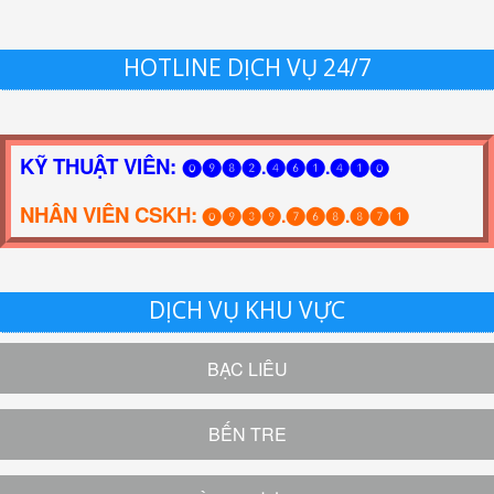
HOTLINE DỊCH VỤ 24/7
KỸ THUẬT VIÊN:
⓿❾❽❷.❹❻❶.❹❶⓿
NHÂN VIÊN CSKH:
⓿❾❸❾.❼❻❽.❽❼❶
DỊCH VỤ KHU VỰC
BẠC LIÊU
BẾN TRE