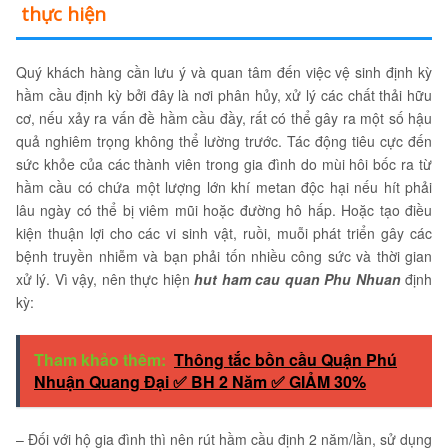
thực hiện
Quý khách hàng cần lưu ý và quan tâm đến việc vệ sinh định kỳ
hầm cầu định kỳ bởi đây là nơi phân hủy, xử lý các chất thải hữu
cơ, nếu xảy ra vấn đề hầm cầu đầy, rất có thể gây ra một số hậu
quả nghiêm trọng không thể lường trước. Tác động tiêu cực đến
sức khỏe của các thành viên trong gia đình do mùi hôi bốc ra từ
hầm cầu có chứa một lượng lớn khí metan độc hại nếu hít phải
lâu ngày có thể bị viêm mũi hoặc đường hô hấp. Hoặc tạo điều
kiện thuận lợi cho các vi sinh vật, ruồi, muỗi phát triển gây các
bệnh truyền nhiễm và bạn phải tốn nhiều công sức và thời gian
xử lý. Vì vậy, nên thực hiện
hut ham cau quan Phu Nhuan
định
kỳ:
Tham khảo thêm:
Thông tắc bồn cầu Quận Phú
Nhuận Quang Đại ✅ BH 2 Năm ✅ GIẢM 30%
– Đối với hộ gia đình thì nên rút hầm cầu định 2 năm/lần, sử dụng