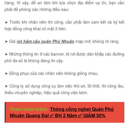
hàng. Vì vậy, để an tâm khi lựa chọn địa điểm uy tín, bạn cần
phải đề phòng các những điều sau:
➤ Trước khi nhân viên thi công, cần phải làm cam kết và ký kết
hợp đồng công khai có mặt 2 bên.
➤ Giá
rút hầm cầu quận Phú Nhuận
mập mờ, không rõ ràng.
➤ Những thông tin ở các banner, tờ rơi được dán khắp các đường
phố đa số là không đáng tin cậy.
➤ Đồng phục của các nhân viên không giống nhau.
➤ Công ty sử dụng công cụ làm việc thô sơ, lỗi thời, thi công lâu,
thiếu chuyên nghiệp, hiệu quả công việc kém.
Tham khảo thêm:
Thông cống nghẹt Quận Phú
Nhuận Quang Đại ✅ BH 2 Năm ✅ GIẢM 30%